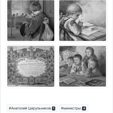
#Анатолий Цирульников
#министры
1
4