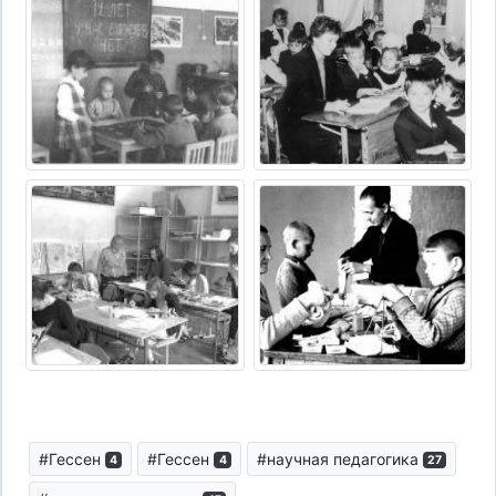
#Гессен
#Гессен
#научная педагогика
4
4
27