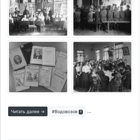
Читать далее →
#Водовозов
#личность в истории
1
4