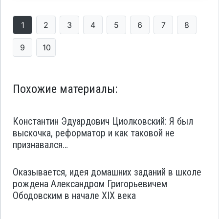
1
2
3
4
5
6
7
8
9
10
Похожие материалы:
Константин Эдуардович Циолковский: Я был
выскочка, реформатор и как таковой не
признавался…
Оказывается, идея домашних заданий в школе
рождена Александром Григорьевичем
Ободовским в начале XIX века