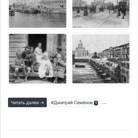
Читать далее →
#Дмитрий Семёнов
#парадигма об
1