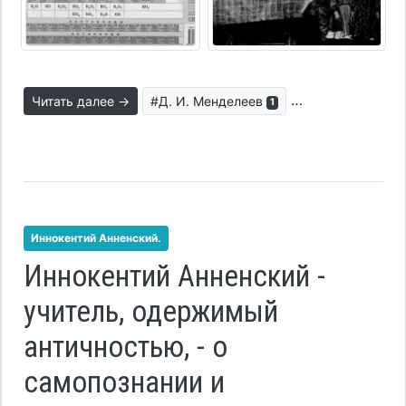
Читать далее →
#Д. И. Менделеев
#парадигма обр
1
Иннокентий Анненский.
Иннокентий Анненский -
учитель, одержимый
античностью, - о
самопознании и