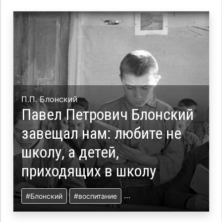
П.П. Блонский
Павел Петрович Блонский
завещал нам: любите не
школу, а детей,
приходящих в школу
#Блонский
#воспитание
#свободная школа
#нау