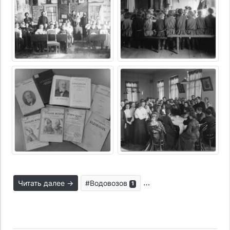
Читать далее →
#Водовозов
#личность в истории
1
4