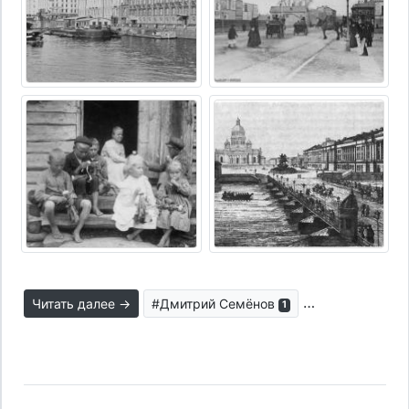
Читать далее →
#Дмитрий Семёнов
#парадигма об
1