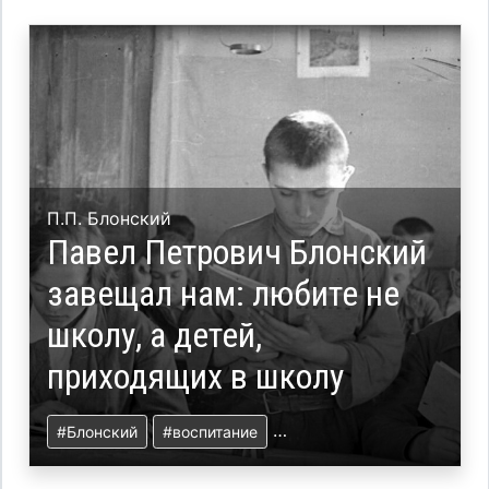
П.П. Блонский
Павел Петрович Блонский
завещал нам: любите не
школу, а детей,
приходящих в школу
#Блонский
#воспитание
#свободная школа
#нау