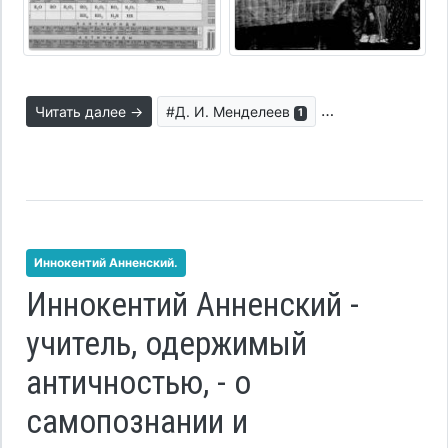
Читать далее →
#Д. И. Менделеев
#парадигма обр
1
Иннокентий Анненский.
Иннокентий Анненский -
учитель, одержимый
античностью, - о
самопознании и