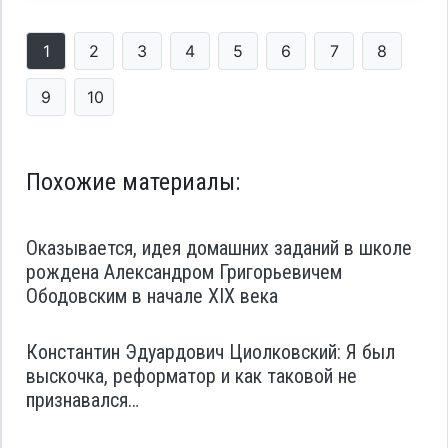
1
2
3
4
5
6
7
8
9
10
Похожие материалы:
Оказывается, идея домашних заданий в школе
рождена Александром Григорьевичем
Ободовским в начале XIX века
Константин Эдуардович Циолковский: Я был
выскочка, реформатор и как таковой не
признавался…